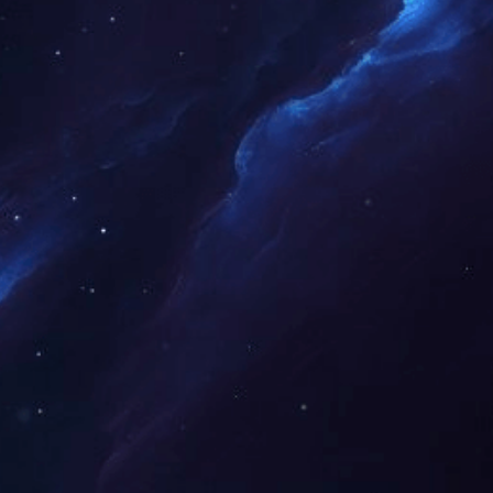
NBA东部决赛G5：凯尔特人主场力克
步行者拿到赛点
波士顿凯尔特人在TD花园球馆以112-108击败印
第安纳步行者，将系列赛总比分改写为3-2，率先
拿到赛点。塔图姆砍下全场最高的36分12篮板，
杰伦·布朗贡献28分。双方第六场将移师印第安纳
进行。
5小时前
篮球·NBA