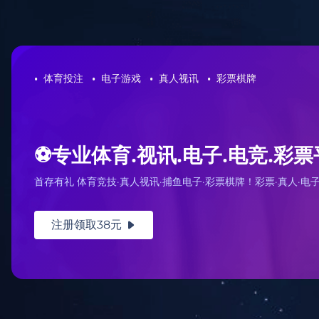
乐竟
智能科技
乐竟科技为您提供最