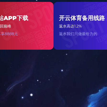
世界杯
网球