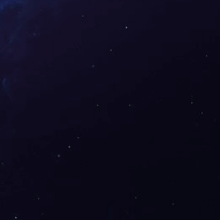
英超争冠白热化：阿森纳、曼城最后
一轮定生死
英超联赛进入最后一轮，阿森纳与曼城同积89
分，枪手以净胜球优势暂居榜首。最后一轮阿森纳
将主场对阵埃弗顿，曼城客场挑战西汉姆联。本赛
季英超冠军归属将成为近十年最激烈的争夺之一。
8小时前
足球·英超