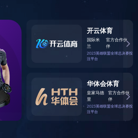
球专区
篮球专区
NBA专区
赛事分析
台
等体育赛事资讯，涵盖
。